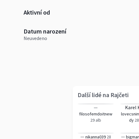
Aktivní od
Datum narození
Neuvedeno
Další lidé na Rajčeti
—
Karel 
filosofemdoitnew
lovecsni
29 alb
dy
28
—
—
nikanna039
28
bigma