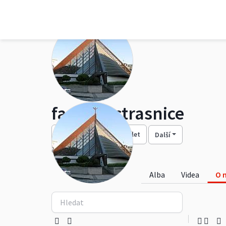
farnost-strasnice
Sledovat
Sdílet
Další
63 alb
31,8k zhlédnutí
Alba
Videa
O 