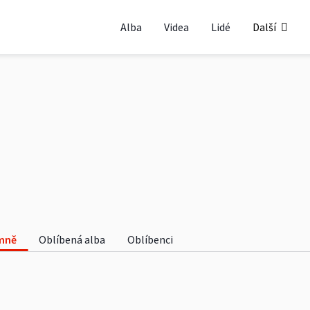
Alba
Videa
Lidé
Další
mně
Oblíbená alba
Oblíbenci