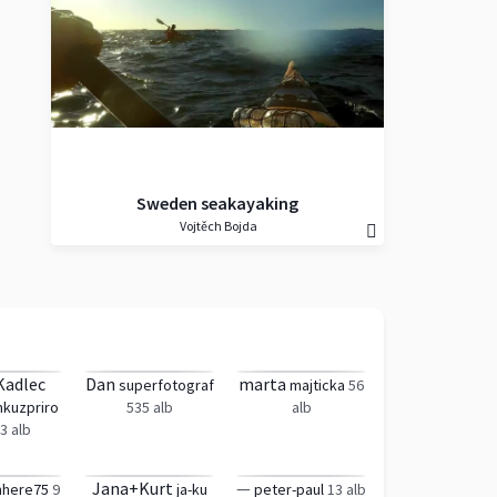
Sweden seakayaking
Vojtěch Bojda
Kadlec
Dan
marta
superfotograf
majticka
56
mkuzpriro
535 alb
alb
3 alb
Jana+Kurt
—
nhere75
9
ja-ku
peter-paul
13 alb